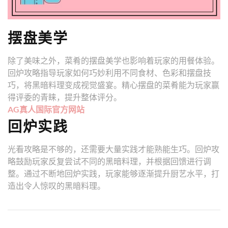
摆盘美学
除了美味之外，菜肴的摆盘美学也影响着玩家的用餐体验。
回炉攻略指导玩家如何巧妙利用不同食材、色彩和摆盘技
巧，将黑暗料理变成视觉盛宴。精心摆盘的菜肴能为玩家赢
得评委的青睐，提升整体评分。
AG真人国际官方网站
回炉实践
光看攻略是不够的，还需要大量实践才能熟能生巧。回炉攻
略鼓励玩家反复尝试不同的黑暗料理，并根据回馈进行调
整。通过不断地回炉实践，玩家能够逐渐提升厨艺水平，打
造出令人惊叹的黑暗料理。