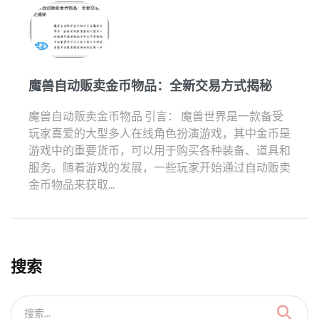
魔兽自动贩卖金币物品：全新交易方式揭秘
魔兽自动贩卖金币物品 引言： 魔兽世界是一款备受
玩家喜爱的大型多人在线角色扮演游戏，其中金币是
游戏中的重要货币，可以用于购买各种装备、道具和
服务。随着游戏的发展，一些玩家开始通过自动贩卖
金币物品来获取...
搜索
搜索...