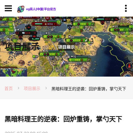
项目展示
首页
项目展示
黑暗料理王的逆袭：回炉重铸，掌勺天下
黑暗料理王的逆袭：回炉重铸，掌勺天下