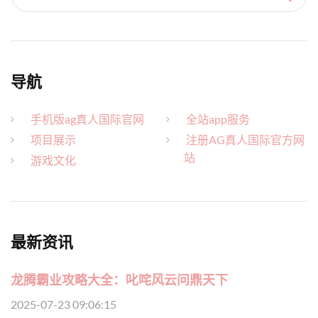
导航
手机版ag真人国际官网
全站app服务
项目展示
注册AG真人国际官方网
站
游戏文化
最新资讯
龙腾霸业攻略大全：叱咤风云问鼎天下
2025-07-23 09:06:15